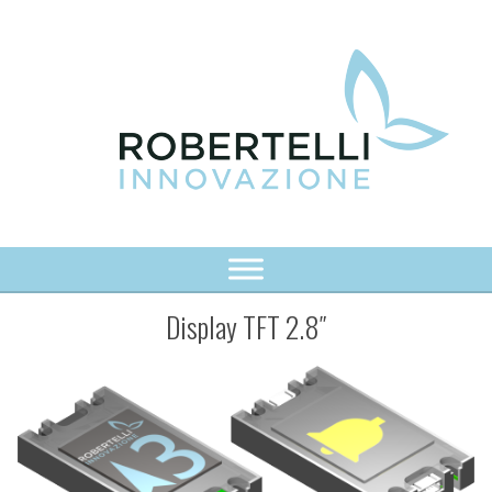
Vai
al
contenuto
Robertelli Innovazione Srls
Innoviamo per accrescere il vantaggio competitivo
Display TFT 2.8″